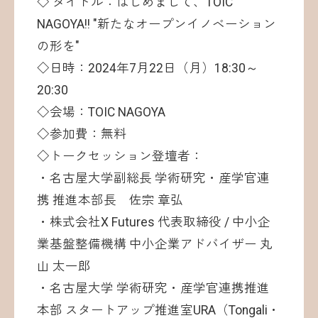
◇ タイトル：はじめまして、TOIC
NAGOYA!! "新たなオープンイノベーション
の形を"
◇日時：2024年7月22日（月）18:30～
20:30
◇会場：TOIC NAGOYA
◇参加費：無料
◇トークセッション登壇者：
・名古屋大学副総長 学術研究・産学官連
携 推進本部長 佐宗 章弘
・株式会社X Futures 代表取締役 / 中小企
業基盤整備機構 中小企業アドバイザー 丸
山 太一郎
・名古屋大学 学術研究・産学官連携推進
本部 スタートアップ推進室URA（Tongali・