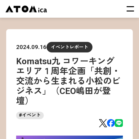
TOP
会社概要
2024.09.16
イベントレポート
サービス
Komatsu九 コワーキング
運営施設一覧
エリア１周年企画「共創・
ニュース
交流から生まれる小松のビ
イベント
ジネス」（CEO嶋田が登
採用情報
壇）
#
イベント