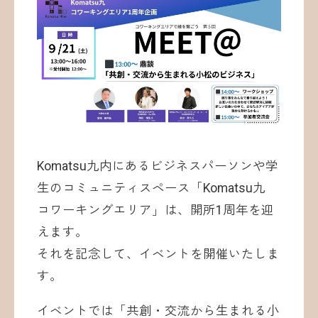
お問い合わせ
Komatsu九内にあるビジネスパーソンや学
生のコミュニティスペース「Komatsu九
©ATOMica Inc., All Rights Reserved.
コワーキングエリア」は、開所1周年を迎
えます。
それを記念して、イベントを開催いたしま
す。
イベントでは「共創・交流から生まれる小