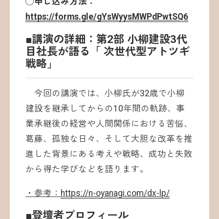
◯申し込み方法：
https://forms.gle/gYsWyysMWPdPwtSQ6
■講演の詳細：第2部 小柳建設3代
目社長が語る「 次世代型アトツギ
戦略」
今回の講演では、小柳氏が32歳で小柳
建設を継承してからの10年間の軌跡、事
業承継後の経営や人間関係における苦悩、
葛藤、孤独な日々、そして大胆な改革を推
進した背景にある考えや戦略、成功と失敗
から得た学びなどを語ります。
・参考：
https://n-oyanagi.com/dx-lp/
■登壇者プロフィール