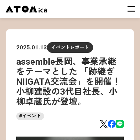
TOP
会社概要
2025.01.13
イベントレポート
サービス
assemble長岡、事業承継
運営施設一覧
をテーマとした 「跡継ぎ
ニュース
NIIGATA交流会」を開催！
イベント
小柳建設の3代目社長、小
採用情報
柳卓蔵氏が登壇。
#
イベント