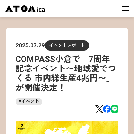
TOP
会社概要
2025.07.29
イベントレポート
サービス
COMPASS小倉で「7周年
運営施設一覧
記念イベント〜地域愛でつ
ニュース
くる 市内総生産4兆円〜」
イベント
が開催決定！
採用情報
#
イベント