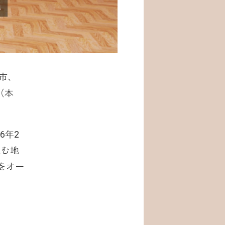
市、
（本
6年2
組む地
」をオー