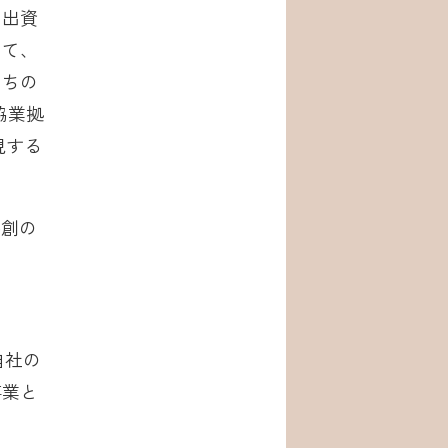
ら出資
じて、
まちの
協業拠
現する
共創の
自社の
事業と