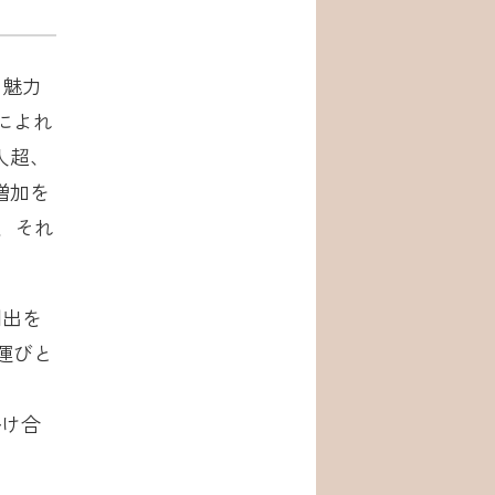
の魅力
によれ
人超、
増加を
、それ
創出を
る運びと
掛け合