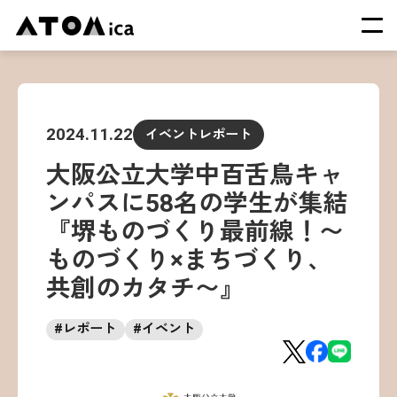
TOP
会社概要
2024.11.22
イベントレポート
サービス
大阪公立大学中百舌鳥キャ
運営施設一覧
ンパスに58名の学生が集結
ニュース
『堺ものづくり最前線！〜
イベント
ものづくり×まちづくり、
採用情報
共創のカタチ〜』
#
レポート
#
イベント