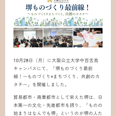
お問い合わせ
10月28日（月）に大阪公立大学中百舌鳥
キャンパスにて、「堺ものづくり最前
©ATOMica Inc., All Rights Reserved.
線！〜ものづくり×まちづくり、共創のカ
タチ〜」を開催しました。
貿易都市・商業都市として栄えた堺は、日
本第一の文化・先進都市を誇り、「ものの
始まりはなんでも堺」というのが堺の人た