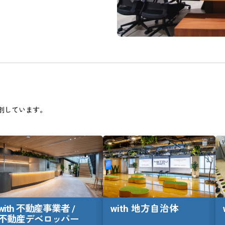
創しています。
with 不動産事業者 /

with 地方自治体
不動産デベロッパー