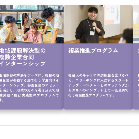
14
15
16
17
18
19
地域課題解決型の

複業推進プログラム
複数企業合同

20
インターンシップ
21
地域課題の解決をテーマに、複数の地
社会人のキャリアの選択肢を広げるべ
22
域企業が参画する形で行う学生向けイ
く、コワーキングに入居するスタート
ンターンシップ。参画企業のアセット
アップ・ベンチャーとのマッチングか
23
を活かし、地域の方々を巻き込んで地
らスキルのインプットまで一気通貫で
域課題に挑む実践型のプログラムで
行う複業推進プログラムです。
24
す。
25
26
27