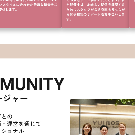
加の目的やあなたのコミュニケーショ
でも安心してご参加いただけます。ま
42
ンスタイルに合わせた最適な機会をご
た開催中は、心地よい関係を構築する
提供します。
ためにスタッフが会話を膨らませなが
43
ら関係構築のサポートをお手伝いしま
す。
44
45
46
47
48
49
MMUNITY
50
51
ージャー
52
53
ごとの
54
画・運営を通じて
55
ェショナル