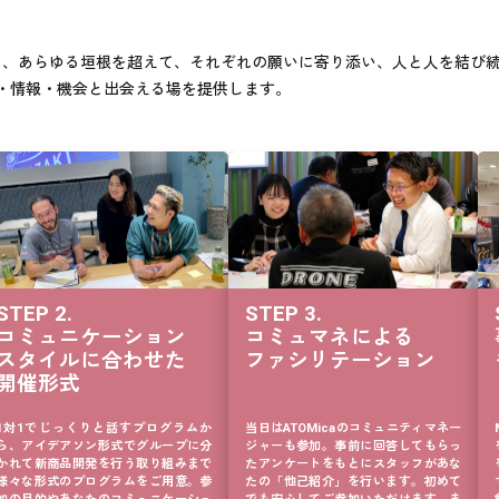
28
29
別も、あらゆる垣根を超えて、それぞれの願いに寄り添い、人と人を結び
30
・情報・機会と出会える場を提供します。
31
32
33
34
35
36
STEP 2.

STEP 3.

37
コミュニケーション

コミュマネによる

スタイルに合わせた

ファシリテーション
38
開催形式
39
1対1でじっくりと話すプログラムか
当日はATOMicaのコミュニティマネー
40
ら、アイデアソン形式でグループに分
ジャーも参加。事前に回答してもらっ
かれて新商品開発を行う取り組みまで
たアンケートをもとにスタッフがあな
41
様々な形式のプログラムをご用意。参
たの「他己紹介」を行います。初めて