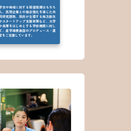
学生や地域に対する価値発揮はもちろ
ん、民間企業との接点強化を通じた共
同研究誘致、政府が主導する地方創生
やスタートアップ支援政策など、大学
や高専をはじめとする学校機関に対し
て、産学連携施設のプロデュース・運
営をご支援しています。