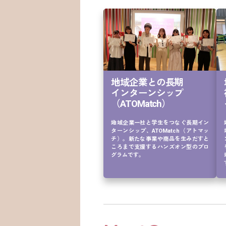
地域企業との長期

インターンシップ

（ATOMatch）
地域企業一社と学生をつなぐ長期イン
ターンシップ、ATOMatch（アトマッ
チ）。新たな事業や商品を生みだすと
ころまで支援するハンズオン型のプロ
グラムです。