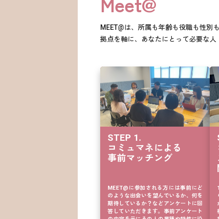
Meet@
MEET@は、所属も年齢も役職も性
拠点を軸に、あなたにとって必要な人
STEP 1. 

コミュマネによる

事前マッチング
MEET@に参加される方には事前にど
のような出会いを望んでいるか、何を
期待しているか？などアンケートに回
答していただきます。事前アンケート