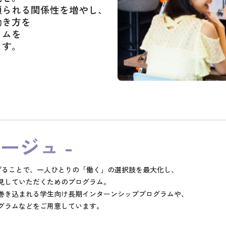
0
頼られる関係性を増やし、
1
働き方を
2
ラムを
3
ます。
4
5
6
7
8
ヤージュ -
9
10
繋げることで、一人ひとりの「働く」の選択肢を最大化し、
11
見していただくためのプログラム。
12
巻き込まれる学生向け長期インターンシッププログラムや、
グラムなどをご用意しています。
13