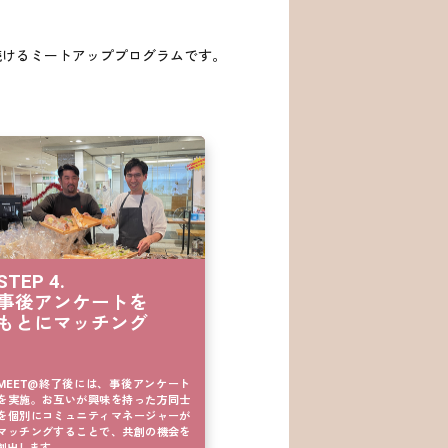
続けるミートアッププログラムです。
STEP 4.

事後アンケートを

もとにマッチング
MEET@終了後には、事後アンケート
を実施。お互いが興味を持った方同士
を個別にコミュニティマネージャーが
マッチングすることで、共創の機会を