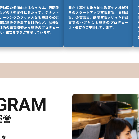
不動産の価値向上はもちろん、再開発
国が主導する地方創生政策や各地域独
などの大型案件にあたって、テナント
自のスタートアップ支援政策、雇用政
リーシングのフックとなる施設や公共
策、企業誘致、創業支援といった行政
貢献施設を設置する目的など、多様な
事業のハブとなる施設のプロデュー
目的の事業開発から施設のプロデュー
ス・運営をご支援しています。
ス・運営までをご支援しています。
OGRAM
運営
見を。