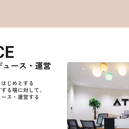
CE
デュース・
運営
をはじめとする
有する場に対して、
ュース・運営する
。