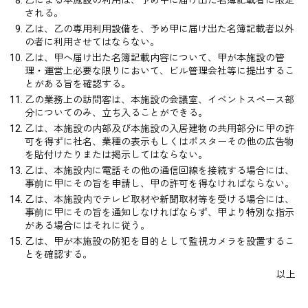
乙による本施設の利用は、予め甲に届け出た名簿記載者に限定
される。
乙は、乙の専用利用設備を、予め甲に届け出た名簿記載者以外
の者に利用させてはならない。
乙は、甲へ届け出た名簿記載内容について、甲が本施設の管
理・運営上必要な限りにおいて、ビル管理会社等に提出するこ
とがある旨を確認する。
乙の業務上の訪問客は、本施設の会議室、イベントスペース部
分についてのみ、立ち入ることができる。
乙は、本施設の内部及び本施設の入居建物の共用部分に甲の許
可を得ずに社名、業種の表示もしくはポスターその他の広告物
を貼付けたりまたは掲示してはならない。
乙は、本施設内に電話その他の通信回線を接続する場合には、
事前に甲にその旨を申請し、甲の許可を得なければならない。
乙は、本施設内でテレビ取材や新聞取材等を受ける場合には、
事前に甲にその旨を通知しなければならず、甲より特別な指示
がある場合にはそれに従う。
乙は、甲が本施設の防犯を目的として監視カメラを設置するこ
とを確認する。
以上