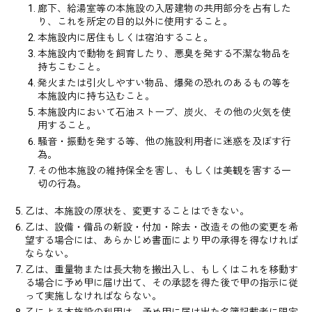
お問い合わせ
廊下、給湯室等の本施設の入居建物の共用部分を占有した
り、これを所定の目的以外に使用すること。
本施設内に居住もしくは宿泊すること。
本施設内で動物を飼育したり、悪臭を発する不潔な物品を
持ちこむこと。
発火または引火しやすい物品、爆発の恐れのあるもの等を
本施設内に持ち込むこと。
本施設内において石油ストーブ、炭火、その他の火気を使
用すること。
騒音・振動を発する等、他の施設利用者に迷惑を及ぼす行
為。
©ATOMica Inc., All Rights Reserved.
その他本施設の維持保全を害し、もしくは美観を害する一
切の行為。
乙は、本施設の原状を、変更することはできない。
乙は、設備・備品の新設・付加・除去・改造その他の変更を希
望する場合には、あらかじめ書面により甲の承得を得なければ
ならない。
乙は、重量物または長大物を搬出入し、もしくはこれを移動す
る場合に予め甲に届け出て、その承認を得た後で甲の指示に従
って実施しなければならない。