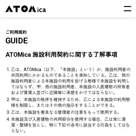
TOP
ご利用規約
GUIDE
会社概要
サービス
ATOMica 施設利用契約に関する了解事項
運営施設一覧
ニュース
乙は、ATOMica（以下、「本施設」という）が、施設利用者の
共同利用にかかるものであることを承知している。乙は、他の
イベント
施設利用者による本施設の利用を妨げる態様で本施設を利用し
採用情報
てはならず、甲、他の施設利用者、本施設の入居建物の所有者
および賃貸人並びに近隣等に迷惑をかけてはならない。
甲は、本施設の秩序を維持するため、乙による本施設の利用態
様を制限し、またはその他の指示をすることができる。
乙は、本施設を善良なる管理者の注意をもって使用する。
本施設及び入居建物の共用部分を使用する場合、乙は常に清
潔・整頓を旨とし、特に下記の各号に該当する行為をしてはな
らない。