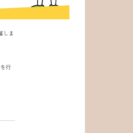
催しま
会を行