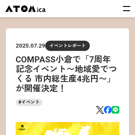
TOP
会社概要
2025.07.29
イベントレポート
サービス
COMPASS小倉で「7周年
運営施設一覧
記念イベント〜地域愛でつ
ニュース
くる 市内総生産4兆円〜」
イベント
が開催決定！
採用情報
#
イベント