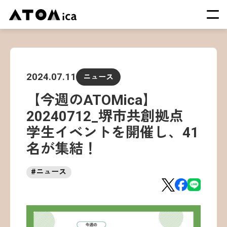
TOP
会社概要
2024.07.11
ニュース
サービス
【今週のATOMica】
運営施設一覧
20240712_堺市共創拠点
ニュース
学生イベントを開催し、41
イベント
名が集結！
採用情報
#
ニュース