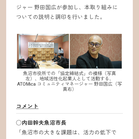
ジャー 野田国広が参加し、本取り組みに
ついての説明と調印を行いました。
魚沼市役所での「協定締結式」の模様（写真
左）、地域活性化起業人として活動する、
ATOMica コミュニティマネージャー 野田国広（写
真右）
コメント
◯内田幹夫魚沼市長
「魚沼市の大きな課題は、活力の低下で