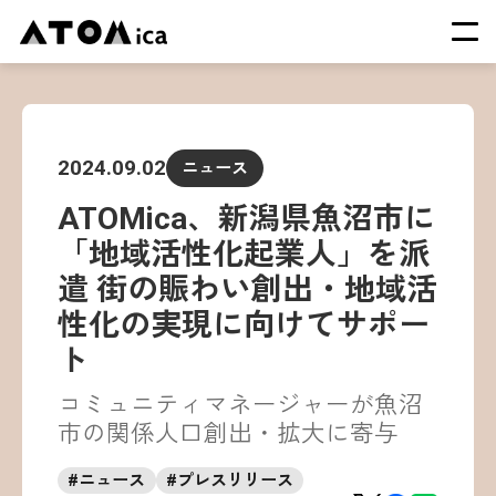
TOP
会社概要
2024.09.02
ニュース
サービス
ATOMica、新潟県魚沼市に
運営施設一覧
「地域活性化起業人」を派
ニュース
遣 街の賑わい創出・地域活
イベント
性化の実現に向けてサポー
採用情報
ト
コミュニティマネージャーが魚沼
市の関係人口創出・拡大に寄与
#
ニュース
#
プレスリリース