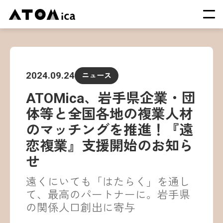
TOP
会社概要
2024.09.24
ニュース
サービス
ATOMica、岩手県企業・団
運営施設一覧
体等と全国各地の複業人材
ニュース
のマッチングを推進！『遠
イベント
恋複業』支援開始のお知ら
採用情報
せ
遠くにいても「はたらく」を通し
て、最高のパートナーに。岩手県
の関係人口創出に寄与