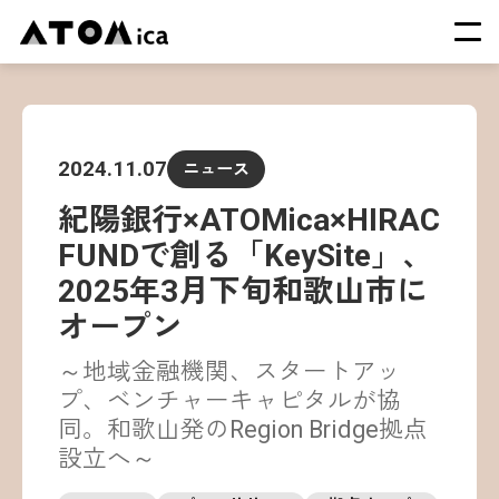
TOP
会社概要
2024.11.07
ニュース
サービス
紀陽銀行×ATOMica×HIRAC
運営施設一覧
FUNDで創る「KeySite」、
ニュース
2025年3月下旬和歌山市に
イベント
オープン
採用情報
～地域金融機関、スタートアッ
プ、ベンチャーキャピタルが協
同。和歌山発のRegion Bridge拠点
設立へ～