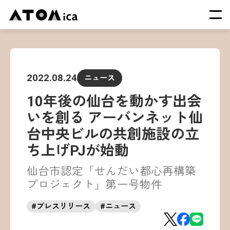
TOP
会社概要
2022.08.24
ニュース
サービス
10年後の仙台を動かす出会
運営施設一覧
いを創る アーバンネット仙
ニュース
台中央ビルの共創施設の立
イベント
ち上げPJが始動
採用情報
仙台市認定「せんだい都心再構築
プロジェクト」第一号物件
#
プレスリリース
#
ニュース