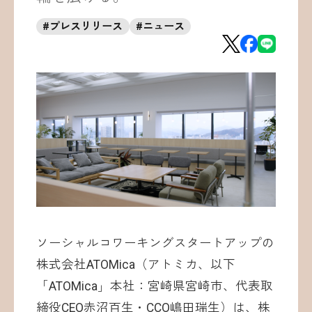
お問い合わせ
#
プレスリリース
#
ニュース
©ATOMica Inc., All Rights Reserved.
ソーシャルコワーキングスタートアップの
株式会社ATOMica（アトミカ、以下
「ATOMica」本社：宮崎県宮崎市、代表取
締役CEO赤沼百生・CCO嶋田瑞生）は、株