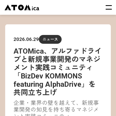
TOP
会社概要
2026.06.29
ニュース
サービス
ATOMica、アルファドライ
運営施設一覧
ブと新規事業開発のマネジ
ニュース
メント実践コミュニティ
イベント
「BizDev KOMMONS
採用情報
featuring AlphaDrive」を
共同立ち上げ
企業・業界の壁を越えて、新規事
業開発の知見を持ち寄るマネジメ