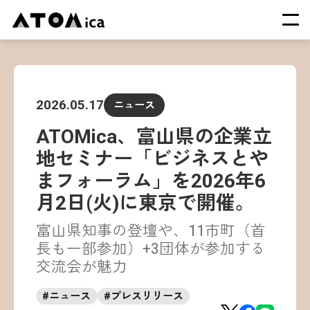
TOP
会社概要
2026.05.17
ニュース
サービス
ATOMica、富山県の企業立
運営施設一覧
地セミナー「ビジネスとや
ニュース
まフォーラム」を2026年6
イベント
月2日(火)に東京で開催。
採用情報
富山県知事の登壇や、11市町（首
長も一部参加）+3団体が参加する
交流会が魅力
#
ニュース
#
プレスリリース