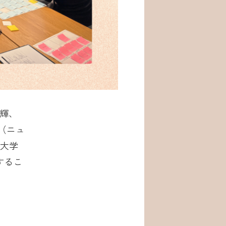
一輝、
e（ニュ
・大学
するこ