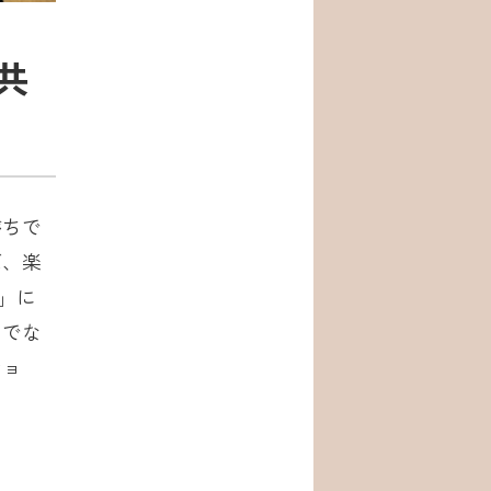
共
がちで
ば、楽
」に
けでな
ショ