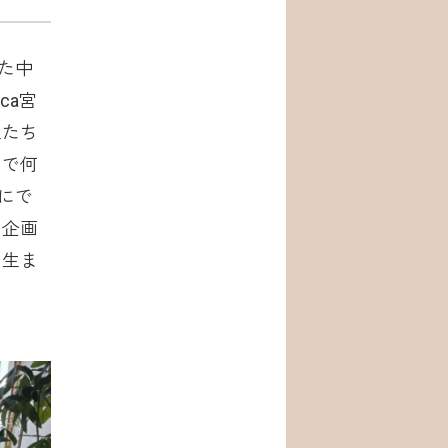
た中
ca宮
生たち
ちで何
にで
る企画
ら生ま