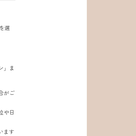
を選
ン」ま
。
合がご
位や日
います