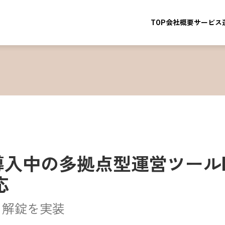
TOP
会社概要
サービス
導入中の多拠点型運営ツールkn
応
ト解錠を実装