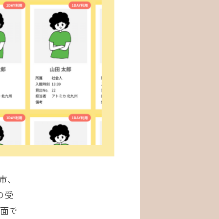
市、
の受
対面で