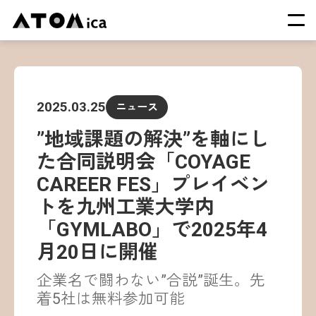
TOP
会社概要
2025.03.25
ニュース
サービス
”地域課題の解決”を軸にし
運営施設一覧
た合同説明会「COYAGE
ニュース
CAREER FES」プレイベン
イベント
トを九州工業大学内
採用情報
「GYMLABO」で2025年4
月20日に開催
企業名で闘わない”合説”誕生。先
着5社は無料参加可能