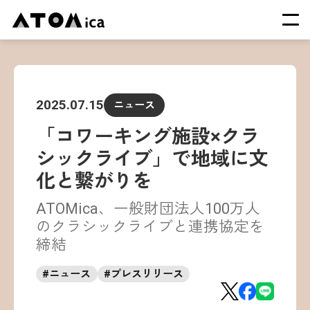
TOP
会社概要
2025.07.15
ニュース
サービス
「コワーキング施設×クラ
運営施設一覧
シックライブ」で地域に文
ニュース
化と繋がりを
イベント
ATOMica、一般財団法人100万人
採用情報
のクラシックライブと連携協定を
締結
#
ニュース
#
プレスリリース