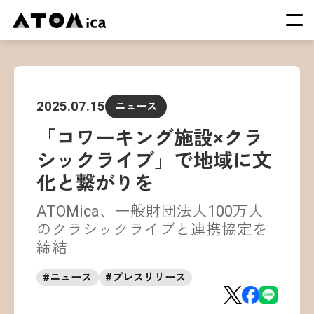
TOP
会社概要
2025.07.15
ニュース
サービス
「コワーキング施設×クラ
運営施設一覧
シックライブ」で地域に文
ニュース
化と繋がりを
イベント
ATOMica、一般財団法人100万人
採用情報
のクラシックライブと連携協定を
締結
#
ニュース
#
プレスリリース