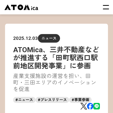
TOP
会社概要
2025.12.03
ニュース
サービス
ATOMica、三井不動産など
運営施設一覧
が推進する「田町駅西口駅
ニュース
前地区開発事業」に参画
イベント
産業支援施設の運営を担い、田
採用情報
町・三田エリアのイノベーション
を促進
#
ニュース
#
プレスリリース
#
事業参画