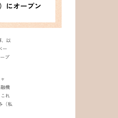
輝、以
ベー
オープ
ジャ
金融機
はこれ
み（私