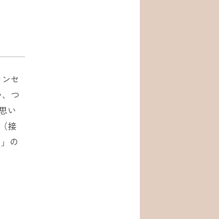
コンセ
い、つ
思い
e（接
り」の