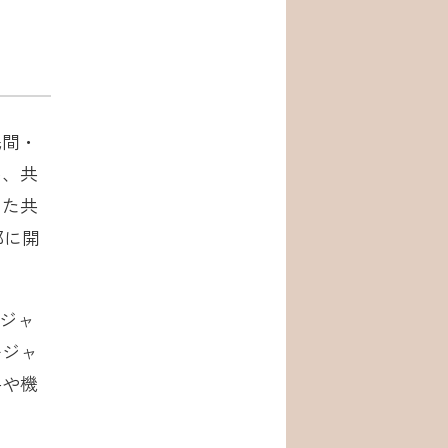
を
民間・
い、共
えた共
部に開
ージャ
ージャ
手や機