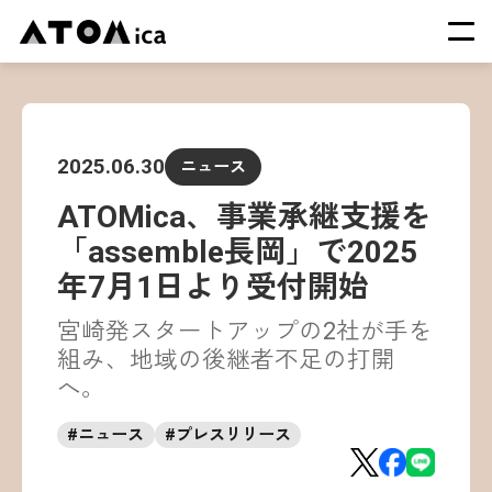
TOP
会社概要
2025.06.30
ニュース
サービス
ATOMica、事業承継支援を
運営施設一覧
「assemble長岡」で2025
ニュース
年7月1日より受付開始
イベント
宮崎発スタートアップの2社が手を
採用情報
組み、地域の後継者不足の打開
へ。
#
ニュース
#
プレスリリース