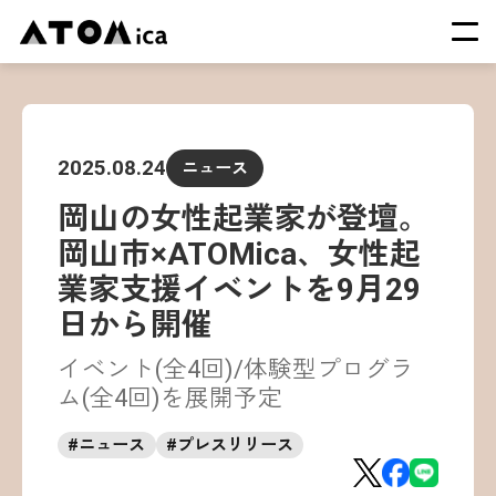
TOP
会社概要
2025.08.24
ニュース
サービス
岡山の女性起業家が登壇。
運営施設一覧
岡山市×ATOMica、女性起
ニュース
業家支援イベントを9月29
イベント
日から開催
採用情報
イベント(全4回)/体験型プログラ
ム(全4回)を展開予定
#
ニュース
#
プレスリリース