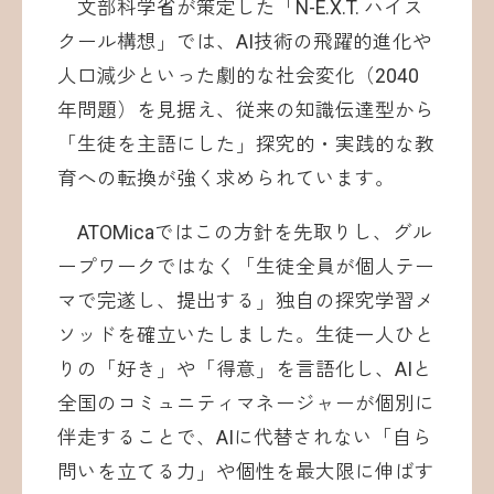
文部科学省が策定した「N-E.X.T. ハイス
クール構想」では、AI技術の飛躍的進化や
人口減少といった劇的な社会変化（2040
年問題）を見据え、従来の知識伝達型から
「生徒を主語にした」探究的・実践的な教
育への転換が強く求められています。
ATOMicaではこの方針を先取りし、グル
ープワークではなく「生徒全員が個人テー
マで完遂し、提出する」独自の探究学習メ
ソッドを確立いたしました。生徒一人ひと
りの「好き」や「得意」を言語化し、AIと
全国のコミュニティマネージャーが個別に
伴走することで、AIに代替されない「自ら
問いを立てる力」や個性を最大限に伸ばす