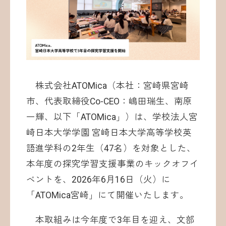
お問い合わせ
株式会社ATOMica（本社：宮崎県宮崎
市、代表取締役Co-CEO：嶋田瑞生、南原
一輝、以下「ATOMica」）は、学校法人宮
崎日本大学学園 宮崎日本大学高等学校英
©ATOMica Inc., All Rights Reserved.
語進学科の2年生（47名）を対象とした、
本年度の探究学習支援事業のキックオフイ
ベントを、2026年6月16日（火）に
「ATOMica宮崎」にて開催いたします。
本取組みは今年度で3年目を迎え、文部