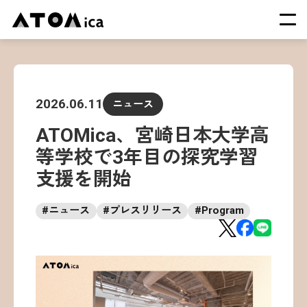
TOP
会社概要
2026.06.11
ニュース
サービス
ATOMica、宮崎日本大学高
運営施設一覧
等学校で3年目の探究学習
ニュース
支援を開始
イベント
#
ニュース
#
プレスリリース
#
Program
採用情報