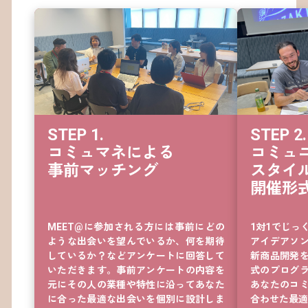
14
15
16
17
18
19
20
STEP 1. 

STEP 2.

21
コミュマネによる

コミュニ
22
事前マッチング
スタイル
23
開催形
24
25
MEET@に参加される方には事前にどの
1対1でじっ
26
ような出会いを望んでいるか、何を期待
アイデアソ
27
しているか？などアンケートに回答して
新商品開発
28
いただきます。事前アンケートの内容を
式のプログ
29
元にその人の業種や特性に沿ってあなた
あなたのコ
に合った最適な出会いを個別に設計しま
合わせた最適