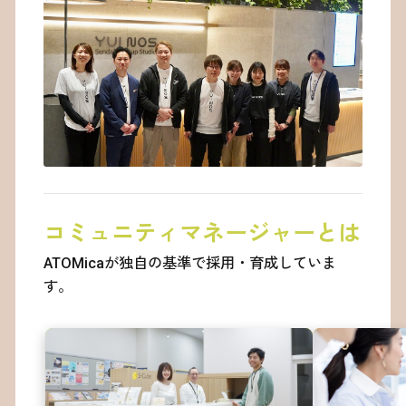
47
48
49
50
51
52
53
54
55
56
コミュニティマネージャーとは
57
ATOMicaが独自の基準で採用・育成していま
58
す。
59
60
61
62
63