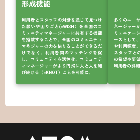
形成機能
利用者とスタッフの対話を通じて見つけ
多くのユー
た願いや困りごと(=WISH）を全国のコ
ネージャー
ミュニティマネージャーに共有する機能
ミュニケー
を搭載することで、全国のコミュニティ
ースとして
マネジャーの力を借りることができるだ
や利用頻度
けでなく、利用者間のマッチングを促
スタッフとの
し、コミュニティを活性化。コミュニテ
の希望や要
ィマネージャーがより円滑に人と人を結
利用者の詳細
び続ける（=KNOT）ことを可能に。