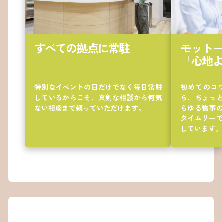
64
65
66
67
すべての拠点に常駐
モットー
68
「心地
69
70
特別なイベントの日だけでなく毎日常駐
初めてのコ
71
しているからこそ、真剣な相談から何気
ら、ちょっ
ない相談まで頼っていただけます。
らゆる物事
72
タイムリー
73
しています。
74
75
76
77
78
79