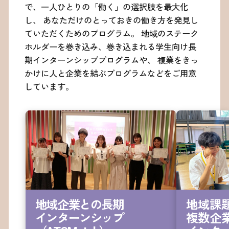
で、一人ひとりの「働く」の選択肢を最大化
し、
あなただけのとっておきの働き方を発見し
ていただくためのプログラム。
地域のステーク
ホルダーを巻き込み、巻き込まれる学生向け長
期インターンシッププログラムや、
複業をきっ
かけに人と企業を結ぶプログラムなどをご用意
しています。
地域企業との長期

地域課題
インターンシップ

複数企業