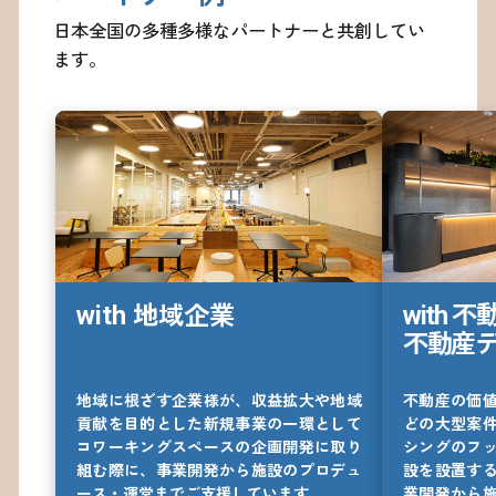
日本全国の多種多様なパートナーと共創してい
ます。
with 地域企業
with 不
不動産
地域に根ざす企業様が、収益拡大や地域
不動産の価
貢献を目的とした新規事業の一環として
どの大型案
コワーキングスペースの企画開発に取り
シングのフ
組む際に、事業開発から施設のプロデュ
設を設置す
ース・運営までご支援しています。
業開発から