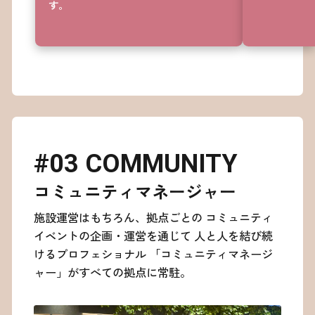
30
す。
31
32
33
34
35
36
37
38
#03 COMMUNITY
39
40
コミュニティマネージャー
41
施設運営はもちろん、拠点ごとの
コミュニティ
42
イベントの企画・運営を通じて
人と人を結び続
43
けるプロフェショナル
「コミュニティマネージ
44
ャー」がすべての拠点に常駐。
45
46