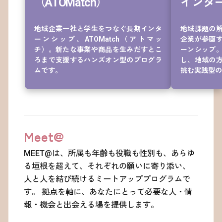
（ATOMatch）
インタ
地域企業一社と学生をつなぐ長期インタ
地域課題の
ーンシップ、ATOMatch（アトマッ
企業が参画
0
チ）。新たな事業や商品を生みだすとこ
ーンシップ
1
ろまで支援するハンズオン型のプログラ
し、地域の
2
ムです。
挑む実践型の
3
4
5
6
Meet@
7
8
MEET@は、所属も年齢も役職も性別も、あらゆ
9
る垣根を超えて、それぞれの願いに寄り添い、
10
人と人を結び続けるミートアッププログラムで
11
す。
拠点を軸に、あなたにとって必要な人・情
12
報・機会と出会える場を提供します。
13