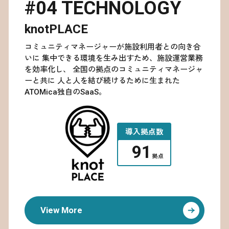
80
#04 TECHNOLOGY
81
82
knotPLACE
83
コミュニティマネージャーが施設利用者との向き合
84
いに
集中できる環境を生み出すため、施設運営業務
85
を効率化し、
全国の拠点のコミュニティマネージャ
86
ーと共に
人と人を結び続けるために生まれた
87
ATOMica独自のSaaS。
88
89
導入拠点数
90
91
拠点
View More